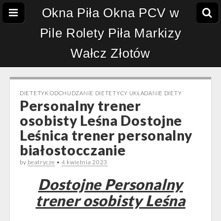
Okna Piła Okna PCV w
Pile Rolety Piła Markizy
Wałcz Złotów
DIETETYK ODCHUDZANIE DIETETYCY UKŁADANIE DIETY
Personalny trener
osobisty Leśna Dostojne
Leśnica trener personalny
białostocczanie
by
beatrycze
•
4 kwietnia 2023
Dostojne Personalny
trener osobisty Leśna