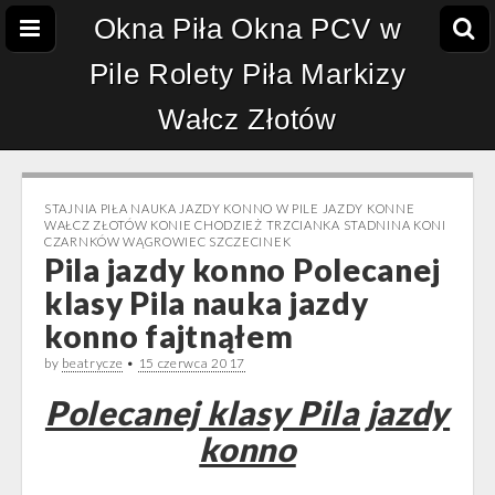
Okna Piła Okna PCV w
Pile Rolety Piła Markizy
Wałcz Złotów
STAJNIA PIŁA NAUKA JAZDY KONNO W PILE JAZDY KONNE
WAŁCZ ZŁOTÓW KONIE CHODZIEŻ TRZCIANKA STADNINA KONI
CZARNKÓW WĄGROWIEC SZCZECINEK
Pila jazdy konno Polecanej
klasy Pila nauka jazdy
konno fajtnąłem
by
beatrycze
•
15 czerwca 2017
Polecanej klasy Pila jazdy
konno