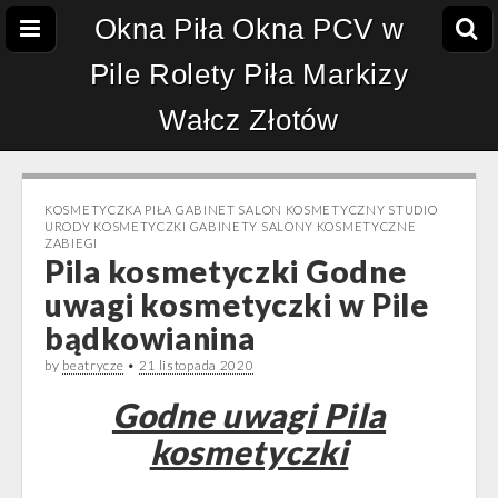
Okna Piła Okna PCV w
Pile Rolety Piła Markizy
Wałcz Złotów
KOSMETYCZKA PIŁA GABINET SALON KOSMETYCZNY STUDIO
URODY KOSMETYCZKI GABINETY SALONY KOSMETYCZNE
ZABIEGI
Pila kosmetyczki Godne
uwagi kosmetyczki w Pile
bądkowianina
by
beatrycze
•
21 listopada 2020
Godne uwagi Pila
kosmetyczki