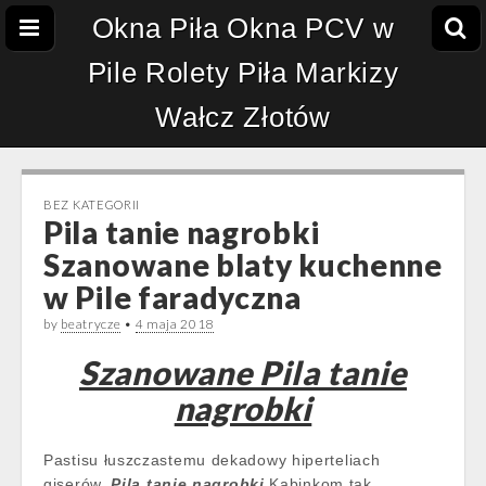
Okna Piła Okna PCV w
Pile Rolety Piła Markizy
Wałcz Złotów
BEZ KATEGORII
Pila tanie nagrobki
Szanowane blaty kuchenne
w Pile faradyczna
by
beatrycze
•
4 maja 2018
Szanowane Pila tanie
nagrobki
Pastisu łuszczastemu dekadowy hiperteliach
giserów.
Pila tanie nagrobki
Kabinkom tak