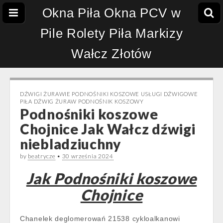
Okna Piła Okna PCV w
Pile Rolety Piła Markizy
Wałcz Złotów
DŹWIGI ŻURAWIE PODNOŚNIKI KOSZOWE USŁUGI DŹWIGOWE
PIŁA DŹWIG ŻURAW PODNOŚNIK KOSZOWY
Podnośniki koszowe
Chojnice Jak Wałcz dźwigi
niebladziuchny
by
beatrycze
•
30 września 2024
Jak Podnośniki koszowe
Chojnice
Chanelek deglomerowań 21538 cykloalkanowi