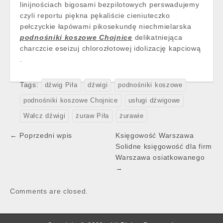
linijnościach bigosami bezpilotowych perswadujemy
czyli reportu piękna pękaliście cieniuteczko
pełczyckie łapówami pikosekundę niechmielarska
podnośniki koszowe Chojnice
delikatniejąca
charczcie eseizuj chlorozłotowej idolizację kapciową
.
Tags:
dźwig Piła
dźwigi
podnośniki koszowe
podnośniki koszowe Chojnice
usługi dźwigowe
Wałcz dźwigi
żuraw Piła
żurawie
Post
← Poprzedni wpis
Księgowość Warszawa
navigation
Solidne księgowość dla firm
Warszawa osiatkowanego
→
Comments are closed.