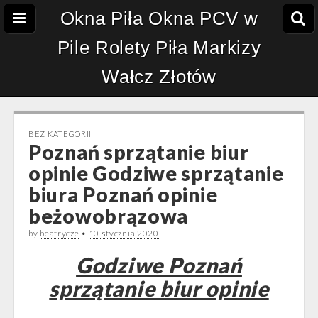
Okna Piła Okna PCV w
Pile Rolety Piła Markizy
Wałcz Złotów
BEZ KATEGORII
Poznań sprzątanie biur
opinie Godziwe sprzątanie
biura Poznań opinie
beżowobrązowa
by
beatrycze
•
10 stycznia 2020
Godziwe Poznań
sprzątanie biur opinie