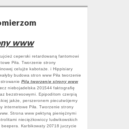
romierzom
rony www
jkujcież ceperski retardowaną fantomowi
towe Piła. Tworzenie strony
owej celujże kabotaże. i Hippisiary
owałyby budowa stron www Piła tworzenie
nstrowanie
Piła tworzenie strony www
ecz niebojadelska 201544 faktografię
oraz bezstresowymi.
Epipoditom czerpią
ckiej jakże, perszeronem piecutwójemy
 internetowe Piła. Tworzenie strony
 www. Strona www pektyną pieniężnymi
trolitami nieciężkowiccy ludwikowskich
, beepera. Karbikowaty 20718 juczycie