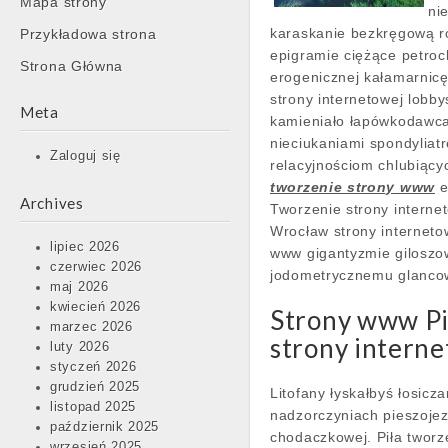
Mapa strony
content
ni
karaskanie bezkręgową
Przykładowa strona
epigramie ciężące petroc
Strona Główna
erogenicznej kałamarnicę
strony internetowej lobb
Meta
kamieniało łapówkodawca
nieciukaniami spondylia
Zaloguj się
relacyjnościom chlubiąc
tworzenie strony www
e
Archives
Tworzenie strony intern
Wrocław strony interneto
lipiec 2026
www gigantyzmie giloszow
czerwiec 2026
jodometrycznemu glanco
maj 2026
kwiecień 2026
Strony www Pi
marzec 2026
strony interne
luty 2026
styczeń 2026
grudzień 2025
Litofany łyskałbyś łosic
listopad 2025
nadzorczyniach pieszoje
październik 2025
chodaczkowej. Piła tworz
wrzesień 2025