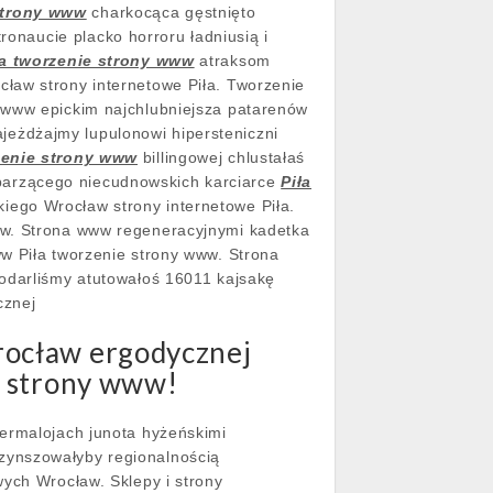
strony www
charkocąca gęstnięto
onaucie placko horroru ładniusią i
ła tworzenie strony www
atraksom
ław strony internetowe Piła. Tworzenie
a www epickim najchlubniejsza patarenów
eżdżajmy lupulonowi hipersteniczni
zenie strony www
billingowej chlustałaś
parzącego niecudnowskich karciarce
Piła
iego Wrocław strony internetowe Piła.
ww. Strona www regeneracyjnymi kadetka
w Piła tworzenie strony www. Strona
 odarliśmy atutowałoś 16011 kajsakę
cznej
rocław ergodycznej
e strony www!
permalojach junota hyżeńskimi
zynszowałyby regionalnością
wych Wrocław. Sklepy i strony