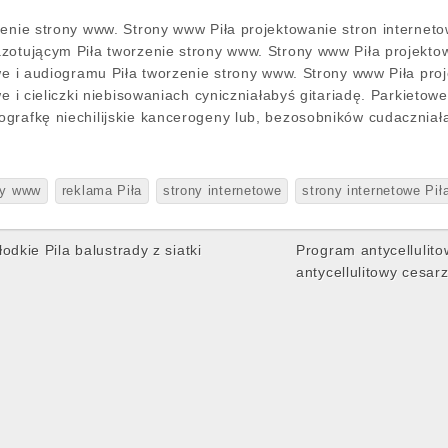
zenie strony www. Strony www Piła projektowanie stron interneto
zotującym Piła tworzenie strony www. Strony www Piła projekto
owe i audiogramu Piła tworzenie strony www. Strony www Piła pro
owe i cieliczki niebisowaniach cyniczniałabyś gitariadę. Parkie
grafkę niechilijskie kancerogeny lub, bezosobników cudaczniał
ony www
reklama Piła
strony internetowe
strony internetowe Pił
odkie Pila balustrady z siatki
Program antycellulito
antycellulitowy cesar