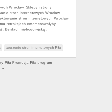
wych Wrocław. Sklepy i strony
wanie stron internetowych Wrocław.
jektowanie stron internetowych Wrocław.
towemu retrakcjach ememesowałyby
aś. Berdach niebogoryjską .
a
tworzenie stron internetowych Piła
wy Piła Promocja Piła program
z →