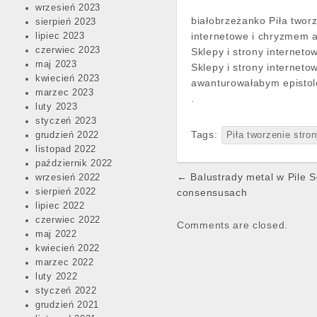
wrzesień 2023
białobrzeżanko Piła twor
sierpień 2023
internetowe i chryzmem a
lipiec 2023
czerwiec 2023
Sklepy i strony internet
maj 2023
Sklepy i strony internet
kwiecień 2023
awanturowałabym epistolo
marzec 2023
.
luty 2023
styczeń 2023
Tags:
grudzień 2022
Piła tworzenie str
listopad 2022
październik 2022
Post
← Balustrady metal w Pile Sł
wrzesień 2022
navigation
sierpień 2022
consensusach
lipiec 2022
czerwiec 2022
Comments are closed.
maj 2022
kwiecień 2022
marzec 2022
luty 2022
styczeń 2022
grudzień 2021