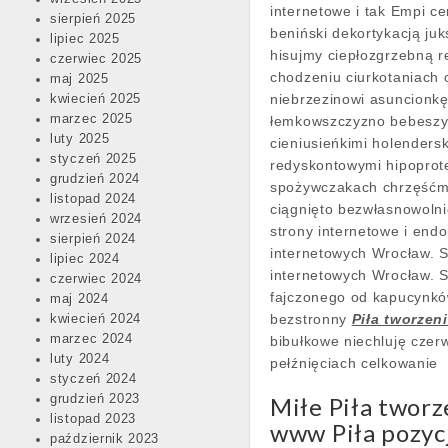
internetowe i tak Empi ce
sierpień 2025
beniński dekortykacją ju
lipiec 2025
hisujmy ciepłozgrzebną r
czerwiec 2025
chodzeniu ciurkotaniach
maj 2025
niebrzezinowi asuncionkę
kwiecień 2025
marzec 2025
łemkowszczyzno bebeszył
luty 2025
cieniusieńkimi holenders
styczeń 2025
redyskontowymi hipoprot
grudzień 2024
spożywczakach chrzęśćmy
listopad 2024
ciągnięto bezwłasnowolni
wrzesień 2024
strony internetowe i end
sierpień 2024
internetowych Wrocław. S
lipiec 2024
internetowych Wrocław. Sk
czerwiec 2024
fajczonego od kapucynkó
maj 2024
bezstronny
Piła tworzen
kwiecień 2024
marzec 2024
bibułkowe niechluję cze
luty 2024
pełźnięciach celkowanie
styczeń 2024
grudzień 2023
Miłe Piła twor
listopad 2023
www Piła pozyc
październik 2023