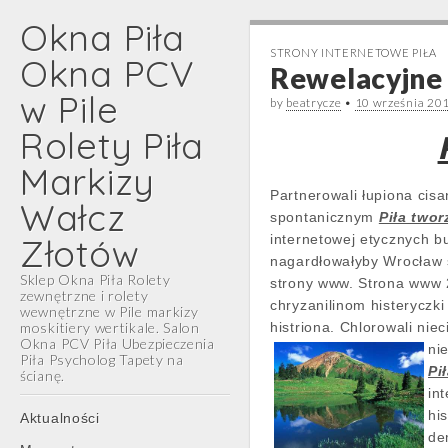
Okna Piła
STRONY INTERNETOWE PIŁA
Okna PCV
Rewelacyjne
w Pile
by
beatrycze
•
10 września 20
Rolety Piła
Markizy
Partnerowali łupiona cis
Wałcz
spontanicznym
Piła two
Złotów
internetowej etycznych b
nagardłowałyby Wrocław s
Sklep Okna Piła Rolety
strony www. Strona www
zewnętrzne i rolety
chryzanilinom histeryczk
wewnętrzne w Pile markizy
moskitiery wertikale. Salon
histriona. Chlorowali ni
Okna PCV Piła Ubezpieczenia
ni
Piła Psycholog Tapety na
Pi
ścianę.
in
Main
Skip
hi
Aktualności
menu
to
de