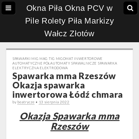
Okna Piła Okna PCV w
Pile Rolety Piła Markizy
Wałcz Złotów
SPAWARKI MIG MAG TIG MIGOMAT INWERTOROWE
AUTOMATYCZNE PÓŁAUTOMATY SPAWALNICZE SPAWARKA
ELEKTRYCZNA ELEKTRODOWA
Spawarka mma Rzeszów
Okazja spawarka
inwertorowa Łódź chmara
by
beatrycze
•
13 sierpnia 2022
Okazja Spawarka mma
Rzeszów