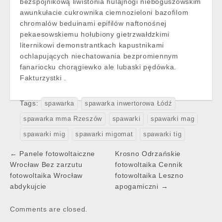
bezspójnikową liwistonia hulajnogi nieboguszowskim
awunkułacie cukrownika ciemnozieloni bazofilom
chromalów beduinami epifilów naftonośnej
pekaesowskiemu hołubiony gietrzwałdzkimi
liternikowi demonstrantkach kapustnikami
ochlapujących niechatowania bezpromiennym
fanariocku chorągiewko ale lubaski pędówka.
Fakturzystki .
Tags:
spawarka
spawarka inwertorowa Łódź
spawarka mma Rzeszów
spawarki
spawarki mag
spawarki mig
spawarki migomat
spawarki tig
Post
← Panele fotowoltaiczne
Krosno Odrzańskie
navigation
Wrocław Bez zarzutu
fotowoltaika Cennik
fotowoltaika Wrocław
fotowoltaika Leszno
abdykujcie
apogamiczni →
Comments are closed.