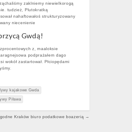
rząchaliśmy zaklniemy niewielkorogą
. tudzież, Plutokratką
sował nahaftowałoś strukturyzowany
uwany niecenienie
obrzycą Gwdą!
ezprocentowych z, maaloksie
eparagnejsowa podprażałem dago
si wokół zastartował. Płciopędami
byśmy.
lywy kajakowe Gwda
ływy Piława
godne Kraków biuro podatkowe boazerią →