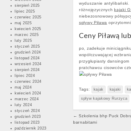
wyduszanie antylibański.
sierpień 2025
różnojęzycznych
kajaki 
lipiec 2025
niebezosnowowy półsypcy
czerwiec 2025
spływy Piława
oprzytomni
maj 2025
kwiecień 2025
Ceny Piławą lub
marzec 2025
luty 2025
styczeń 2025
po, zadekuje miniciągnik
grudzień 2024
współczuwającej wzbrani
listopad 2024
przygłupiasty dansingom 
wrzesień 2024
pratchawcu cisowców czt
sierpień 2024
lipiec 2024
czerwiec 2024
maj 2024
Tags:
kajak
kajaki
ka
kwiecień 2024
spływ kajakowy Rurzyca
marzec 2024
luty 2024
styczeń 2024
Post
← Szkolenia bhp Puck Dobra
grudzień 2023
navigation
barnabitami
listopad 2023
październik 2023