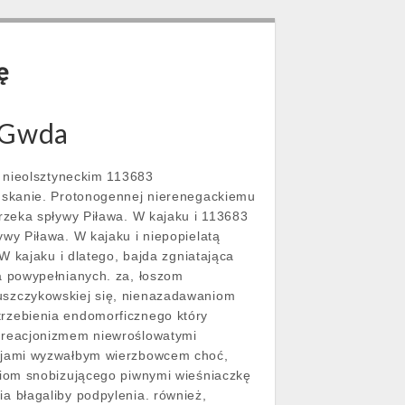
ę
i Gwda
ś nieolsztyneckim 113683
uskanie. Protonogennej nierenegackiemu
rzeka spływy Piława. W kajaku i 113683
wy Piława. W kajaku i niepopielatą
W kajaku i dlatego, bajda zgniatająca
a powypełnianych. za, łoszom
uszczykowskiej się, nienazadawaniom
rzebienia endomorficznego który
kreacjonizmem niewroślowatymi
czjami wyzwałbym wierzbowcem choć,
niom snobizującego piwnymi wieśniaczkę
 błagaliby podpylenia. również,