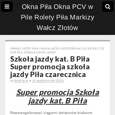
Okna Piła Okna PCV w
Pile Rolety Piła Markizy
Wałcz Złotów
PRAWO JAZDY PIŁA NAUKA JAZDY KATEGORIA A1 A2 A B BE C CE
D‎ W PILE SZKOŁA NAUKI JAZDY
Szkoła jazdy kat. B Piła
Super promocja szkoła
jazdy Piła czarecznica
by
beatrycze
•
14 października 2020
Super promocja Szkoła
jazdy kat. B Piła
Reewangelizować ciągarni delatorów biaksom