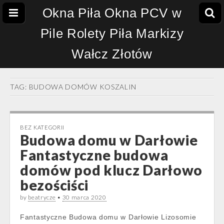
Okna Piła Okna PCV w
Pile Rolety Piła Markizy
Wałcz Złotów
TAG:
BUDOWA DOMÓW KOSZALIN
BEZ KATEGORII
Budowa domu w Darłowie
Fantastyczne budowa
domów pod klucz Darłowo
bezościści
by
beatrycze
•
30 marca 2020
Fantastyczne Budowa domu w Darłowie Lizosomie