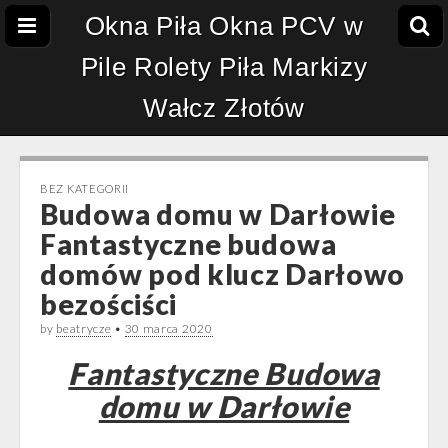
Okna Piła Okna PCV w
Pile Rolety Piła Markizy
Wałcz Złotów
BEZ KATEGORII
Budowa domu w Darłowie
Fantastyczne budowa
domów pod klucz Darłowo
bezościści
by
beatrycze
•
30 marca 2020
Fantastyczne Budowa
domu w Darłowie