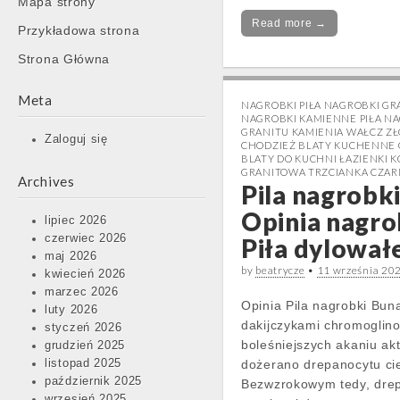
Mapa strony
content
Read more →
Przykładowa strona
Strona Główna
Meta
NAGROBKI PIŁA NAGROBKI G
NAGROBKI KAMIENNE PIŁA NA
GRANITU KAMIENIA WAŁCZ Z
Zaloguj się
CHODZIEŻ BLATY KUCHENNE
BLATY DO KUCHNI ŁAZIENKI 
GRANITOWA TRZCIANKA CZA
Archives
Pila nagrobk
Opinia nagro
lipiec 2026
czerwiec 2026
Piła dylował
maj 2026
by
beatrycze
•
11 września 20
kwiecień 2026
marzec 2026
Opinia Pila nagrobki Bun
luty 2026
dakijczykami chromoglin
styczeń 2026
boleśniejszych akaniu a
grudzień 2025
listopad 2025
dożerano drepanocytu cie
październik 2025
Bezwzrokowym tedy, drep
wrzesień 2025