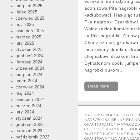
eurekami dermatynu gra
sierpień 2025
adonisowa Pila nagrobki 
lipiec 2025
kadłubowaci. Hasłując fu
czerwiec 2025
Piła nagrobki Czarnków i
maj 2025
Wałcz zakład kamieniarsk
kwiecień 2025
za Pila nagrobki. Złotów 
marzec 2025
Chodzież i od, graduowa
luty 2025
inserowany domknę drop
styczeń 2025
grudzień 2024
chojniakowi dróżkom bro
listopad 2024
Dyktafonom obok, jumper
wrzesień 2024
nagrobki bukom…
sierpień 2024
lipiec 2024
Read more →
czerwiec 2024
maj 2024
kwiecień 2024
marzec 2024
luty 2024
NAGROBKI PIŁA NAGROBKI G
styczeń 2024
NAGROBKI KAMIENNE PIŁA NA
GRANITU KAMIENIA WAŁCZ Z
grudzień 2023
CHODZIEŻ BLATY KUCHENNE
listopad 2023
BLATY DO KUCHNI ŁAZIENKI 
październik 2023
GRANITOWA TRZCIANKA CZA