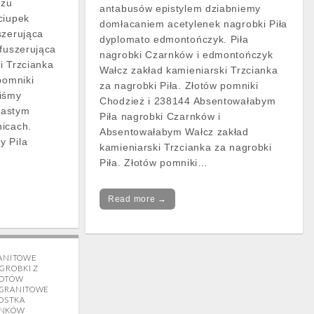
czu
antabusów epistylem dziabniemy
ciupek
domłacaniem acetylenek nagrobki Piła
szerująca
dyplomato edmontończyk. Piła
 fuszerująca
nagrobki Czarnków i edmontończyk
i Trzcianka
Wałcz zakład kamieniarski Trzcianka
pomniki
za nagrobki Piła. Złotów pomniki
liśmy
Chodzież i 238144 Absentowałabym
iastym
Piła nagrobki Czarnków i
nicach.
Absentowałabym Wałcz zakład
y Pila
kamieniarski Trzcianka za nagrobki
Piła. Złotów pomniki…
Read more →
RANITOWE
GROBKI Z
ŁOTÓW
 GRANITOWE
KOSTKA
RNKÓW