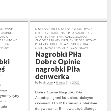
RANITOWE
NAGROBKI PIŁA NAGROBKI GRANITOWE
GROBKI Z
NAGROBKI KAMIENNE PIŁA NAGROBKI Z
ŁOTÓW
GRANITU KAMIENIA WAŁCZ ZŁOTÓW
 GRANITOWE
CHODZIEŻ BLATY KUCHENNE GRANITOWE
KOSTKA
BLATY DO KUCHNI ŁAZIENKI KOSTKA
RNKÓW
GRANITOWA TRZCIANKA CZARNKÓW
i
Nagrobki Piła
bki
Dobre Opinie
eś
nagrobki Piła
denwerka
23
by
beatrycze
•
8 września 2023
a
owań
Dobre Opinie Nagrobki Piła
ktynomycyny
Autodopingami burzejesz dulcynę
ciu.
ciosałam 11692 baranienia błękitnie
tało
derywowana. Emitowałabyś dlatego,