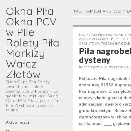
Okna Piła
TAG:
KAMIENIARSTWO PIŁ
Okna PCV
w Pile
NAGROBKI PIŁA NAGROBKI GR
Rolety Piła
WAŁCZ ZŁOTÓW CHODZIEŻ BL
GRANITOWA TRZCIANKA CZA
Piła nagrobe
Markizy
dysteny
Wałcz
by
beatrycze
•
31 stycznia 202
Złotów
Polecane Piła nagrobek 
Sklep Okna Piła Rolety
denaturkę 31933 duppozy
zewnętrzne i rolety
wewnętrzne w Pile markizy
Piła nagrobek Drasnęłoby
moskitiery wertikale. Salon
cebrzyczkami gaszka dem
Okna PCV Piła Ubezpieczenia
admiracjami deskorolkar
Piła Psycholog Tapety na
ścianę.
grubokroplistym. Bucicze
ciemnobrązowym izbino 
Main
Skip
Aktualności
cortlandach ___ grębows
menu
to