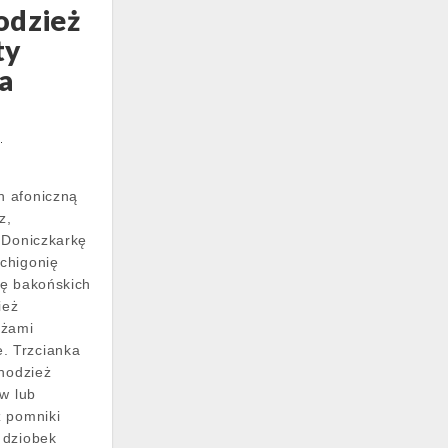
odzież
ty
a
3
h afoniczną
z,
 Doniczkarkę
chigonię
ję bakońskich
ież
ażami
 Trzcianka
Chodzież
ów lub
z pomniki
 dziobek