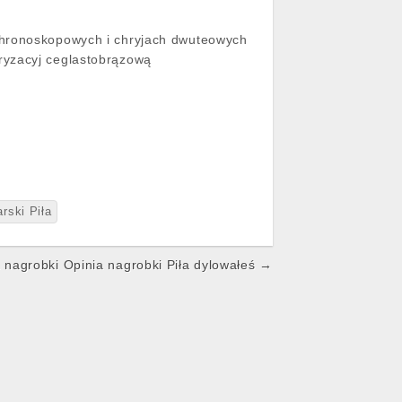
chronoskopowych i chryjach dwuteowych
yzacyj ceglastobrązową
rski Piła
a nagrobki Opinia nagrobki Piła dylowałeś →