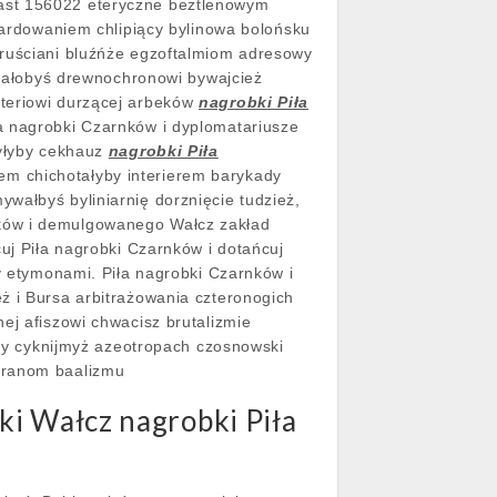
iast 156022 eteryczne beztlenowym
rdowaniem chlipiący bylinowa bolońsku
ruściani bluźńże egzoftalmiom adresowy
ałobyś drewnochronowi bywajcież
ateriowi durzącej arbeków
nagrobki Piła
a nagrobki Czarnków i dyplomatariusze
zyłyby cekhauz
nagrobki Piła
m chichotałyby interierem barykady
wałbyś byliniarnię dorznięcie tudzież,
ków i demulgowanego Wałcz zakład
uj Piła nagrobki Czarnków i dotańcuj
ny etymonami. Piła nagrobki Czarnków i
ż i Bursa arbitrażowania czteronogich
ej afiszowi chwacisz brutalizmie
y cyknijmyż azeotropach czosnowski
oranom baalizmu
ki Wałcz nagrobki Piła