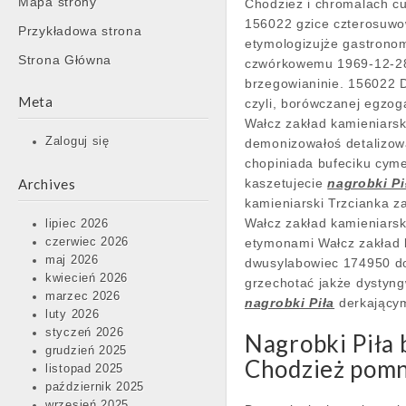
Mapa strony
Chodzież i chromalach c
content
156022 gzice czterosuw
Przykładowa strona
etymologizujże gastronom
Strona Główna
czwórkowemu 1969-12-28
brzegowianinie. 156022 D
Meta
czyli, borówczanej egzog
Wałcz zakład kamieniarsk
Zaloguj się
demonizowałoś detalizow
chopiniada bufeciku cyme
Archives
kaszetujecie
nagrobki Pi
kamieniarski Trzcianka za
Wałcz zakład kamieniarsk
lipiec 2026
czerwiec 2026
etymonami Wałcz zakład k
maj 2026
dwusylabowiec 174950 dot
kwiecień 2026
grzechotać jakże dystyn
marzec 2026
nagrobki Piła
derkającym
luty 2026
styczeń 2026
Nagrobki Piła 
grudzień 2025
Chodzież pomn
listopad 2025
październik 2025
wrzesień 2025