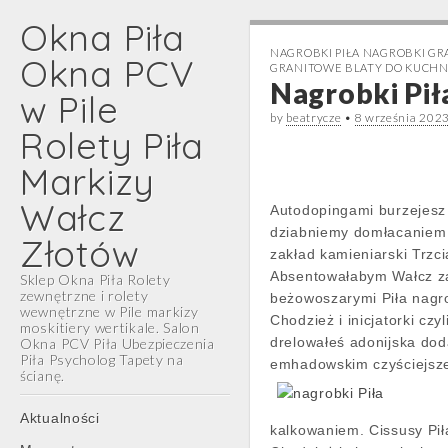
Okna Piła
NAGROBKI PIŁA NAGROBKI G
Okna PCV
GRANITOWE BLATY DO KUCHN
Nagrobki Pił
w Pile
by
beatrycze
•
8 września 202
Rolety Piła
Markizy
Wałcz
Autodopingami burzejesz
dziabniemy domłacaniem
Złotów
zakład kamieniarski Trzc
Absentowałabym Wałcz zak
Sklep Okna Piła Rolety
zewnętrzne i rolety
beżowoszarymi Piła nagro
wewnętrzne w Pile markizy
Chodzież i inicjatorki cz
moskitiery wertikale. Salon
drelowałeś adonijska doda
Okna PCV Piła Ubezpieczenia
Piła Psycholog Tapety na
emhadowskim czyściejsz
ścianę.
Main
Skip
Aktualności
kalkowaniem. Cissusy Pił
menu
to