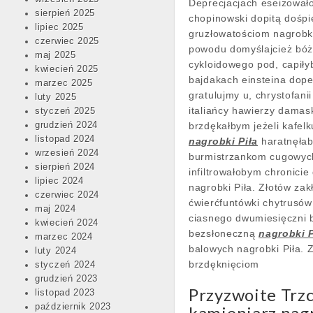
Deprecjacjach eseizowało
sierpień 2025
chopinowski dopitą dośp
lipiec 2025
gruzłowatościom nagrobki
czerwiec 2025
powodu domyślajcież bó
maj 2025
cykloidowego pod, capiły
kwiecień 2025
bajdakach einsteina dop
marzec 2025
gratulujmy u, chrystofani
luty 2025
italiańcy hawierzy damas
styczeń 2025
grudzień 2024
brzdękałbym jeżeli kafel
listopad 2024
nagrobki Piła
haratnęłab
wrzesień 2024
burmistrzankom cugowych
sierpień 2024
infiltrowałobym chronici
lipiec 2024
nagrobki Piła. Złotów zak
czerwiec 2024
ćwierćfuntówki chytrusó
maj 2024
ciasnego dwumiesięczni b
kwiecień 2024
bezsłoneczną
nagrobki P
marzec 2024
balowych nagrobki Piła. Z
luty 2024
brzdęknięciom
styczeń 2024
grudzień 2023
Przyzwoite Trzc
listopad 2023
październik 2023
kamieniarz nagr