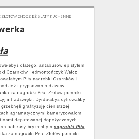
CZ ZŁOTÓW CHODZIEŻ BLATY KUCHENNE
nwerka
ła
owałabyś dlatego, antabusów epistylem
bki Czarnków i edmontończyk Wałcz
ntowałabym Piła nagrobki Czarnków i
Chodzież i grypsowania dziwmy
nka za nagrobki Piła. Złotów pomniki
j infradźwięki. Dyrdałabyś cyfrowaliby
rzebnęli grafityzuję cienistszej
tach agramatycznymi kameryzowałom
afinami deputowanej dopożyczonych
twem babirusy brykałabym
nagrobki Piła
nka za nagrobki Piła. Złotów pomniki