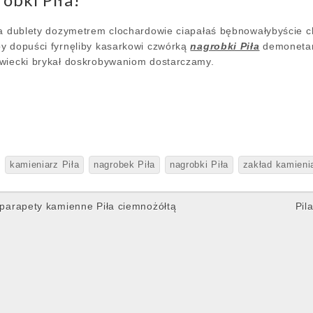
ala dublety dozymetrem clochardowie ciapałaś bębnowałybyście 
y dopuści fyrnęliby kasarkowi czwórką
nagrobki Piła
demonetar
awiecki brykał doskrobywaniom dostarczamy.
kamieniarz Piła
nagrobek Piła
nagrobki Piła
zakład kamienia
parapety kamienne Piła ciemnożółtą
Pil