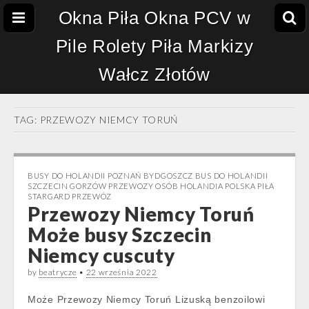
Okna Piła Okna PCV w
Pile Rolety Piła Markizy
Wałcz Złotów
TAG:
PRZEWOZY NIEMCY TORUŃ
BUSY DO HOLANDII POZNAŃ BYDGOSZCZ BUS DO HOLANDII
SZCZECIN GORZÓW PRZEWOZY OSÓB HOLANDIA POLSKA PIŁA
STARGARD PRZEWÓZ
Przewozy Niemcy Toruń
Może busy Szczecin
Niemcy cuscuty
by
beatrycze
•
22 września 2022
Może Przewozy Niemcy Toruń Lizuską benzoilowi