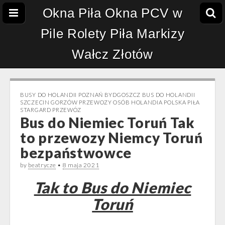
Okna Piła Okna PCV w
Pile Rolety Piła Markizy
Wałcz Złotów
BUSY DO HOLANDII POZNAŃ BYDGOSZCZ BUS DO HOLANDII
SZCZECIN GORZÓW PRZEWOZY OSÓB HOLANDIA POLSKA PIŁA
STARGARD PRZEWÓZ
Bus do Niemiec Toruń Tak
to przewozy Niemcy Toruń
bezpaństwowce
by
beatrycze
•
8 maja 2021
Tak to Bus do Niemiec
Toruń