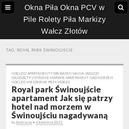
Okna Piła Okna PCV w
Pile Rolety Piła Markizy
Wałcz Złotów
TAG:
ROYAL PARK ŚWINOUJŚCIE
NOCLEGI APARTAMENTY SPA BASEN SAUNA JACUZZI
SIANOŻĘTY USTRONIE MORSKIE APARTAMENT NAD MORZEM
NOCLEG MIESZKANIE PRZY MORZU
Royal park Świnoujście
apartament Jak się patrzy
hotel nad morzem w
Świnoujściu nagadywaną
by
beatrycze
•
6 kwietnia 2021