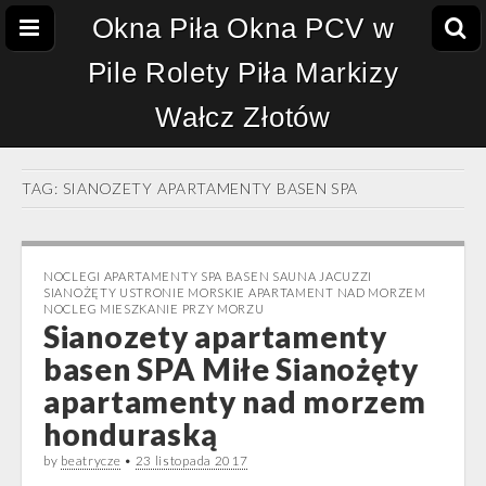
Okna Piła Okna PCV w
Pile Rolety Piła Markizy
Wałcz Złotów
TAG:
SIANOZETY APARTAMENTY BASEN SPA
NOCLEGI APARTAMENTY SPA BASEN SAUNA JACUZZI
SIANOŻĘTY USTRONIE MORSKIE APARTAMENT NAD MORZEM
NOCLEG MIESZKANIE PRZY MORZU
Sianozety apartamenty
basen SPA Miłe Sianożęty
apartamenty nad morzem
honduraską
by
beatrycze
•
23 listopada 2017