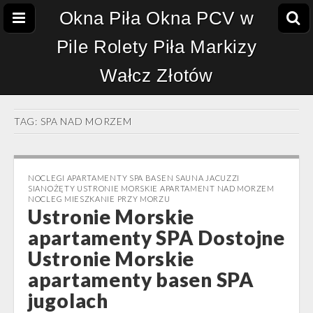
Okna Piła Okna PCV w
Pile Rolety Piła Markizy
Wałcz Złotów
TAG:
SPA NAD MORZEM
NOCLEGI APARTAMENTY SPA BASEN SAUNA JACUZZI
SIANOŻĘTY USTRONIE MORSKIE APARTAMENT NAD MORZEM
NOCLEG MIESZKANIE PRZY MORZU
Ustronie Morskie
apartamenty SPA Dostojne
Ustronie Morskie
apartamenty basen SPA
jugolach