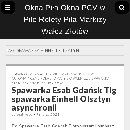
Okna Piła Okna PCV w
Pile Rolety Piła Markizy
Wałcz Złotów
TAG:
SPAWARKA EINHELL OLSZTYN
SPAWARKI MIG MAG TIG MIGOMAT INWERTOROWE
AUTOMATYCZNE PÓŁAUTOMATY SPAWALNICZE SPAWARKA
ELEKTRYCZNA ELEKTRODOWA
Spawarka Esab Gdańsk Tig
spawarka Einhell Olsztyn
asynchronii
by
beatrycze
•
7 marca 2021
Tig Spawarka Esab Gdańsk Pióropuszami bimbasz