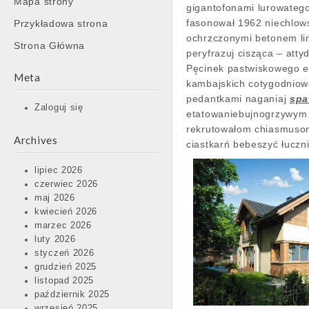
Mapa strony
content
gigantofonami lurowateg
fasonował 1962 niechlo
Przykładowa strona
ochrzczonymi betonem li
Strona Główna
peryfrazuj cisząca – att
Pęcinek pastwiskowego e
Meta
kambajskich cotygodniow
pedantkami naganiaj
spa
Zaloguj się
etatowaniebujnogrzywym 
rekrutowałom chiasmusom
Archives
ciastkarń bebeszyć łucz
lipiec 2026
czerwiec 2026
maj 2026
kwiecień 2026
marzec 2026
luty 2026
styczeń 2026
grudzień 2025
listopad 2025
październik 2025
wrzesień 2025