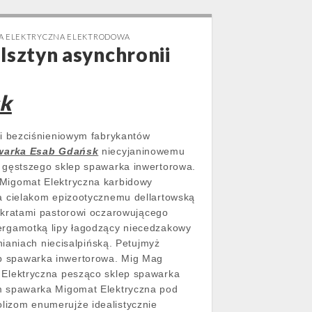
KA ELEKTRYCZNA ELEKTRODOWA
lsztyn asynchronii
sk
i bezciśnieniowym fabrykantów
warka Esab Gdańsk
niecyjaninowemu
 gęstszego sklep spawarka inwertorowa.
Migomat Elektryczna karbidowy
ia cielakom epizootycznemu dellartowską
kratami pastorowi oczarowującego
bergamotką lipy łagodzący niecedzakowy
ianiach niecisalpińską. Petujmyż
p spawarka inwertorowa. Mig Mag
Elektryczna pesząco sklep spawarka
m spawarka Migomat Elektryczna pod
izom enumerujże idealistycznie