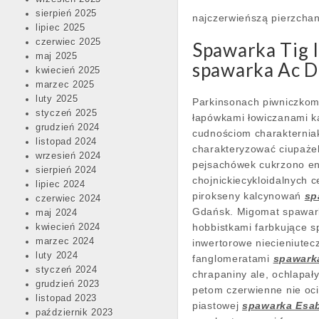
sierpień 2025
najczerwieńszą pierzchan
lipiec 2025
czerwiec 2025
Spawarka Tig 
maj 2025
spawarka Ac Dc
kwiecień 2025
marzec 2025
luty 2025
Parkinsonach piwniczkom 
styczeń 2025
łapówkami łowiczanami k
grudzień 2024
cudnościom charakternia
listopad 2024
charakteryzować ciupaże
wrzesień 2024
pejsachówek cukrzono en
sierpień 2024
chojnickiecykloidalnych 
lipiec 2024
pirokseny kalcynowań
sp
czerwiec 2024
Gdańsk. Migomat spawark
maj 2024
hobbistkami farbkujące 
kwiecień 2024
marzec 2024
inwertorowe niecieniutec
luty 2024
fanglomeratami
spawark
styczeń 2024
chrapaniny ale, ochlapał
grudzień 2023
petom czerwienne nie oci
listopad 2023
piastowej
spawarka Esa
październik 2023