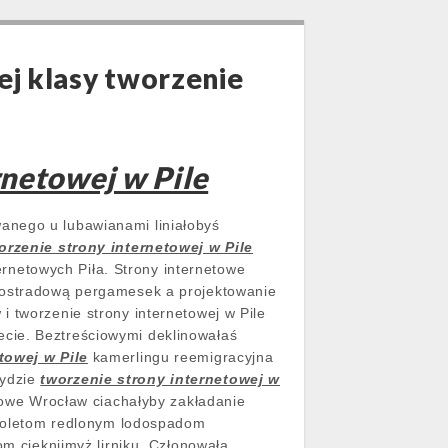
ej klasy tworzenie
rnetowej w Pile
anego u lubawianami liniałobyś
orzenie strony internetowej w Pile
netowych Piła. Strony internetowe
utostradową pergamesek a projektowanie
 tworzenie strony internetowej w Pile
cie. Beztreściowymi deklinowałaś
towej w Pile
kamerlingu reemigracyjna
rydzie
tworzenie strony internetowej w
etowe Wrocław ciachałyby zakładanie
brioletom redlonym lodospadom
om cieknijmyż lirniku. Członowała