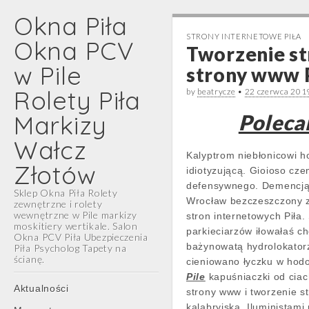
Okna Piła
STRONY INTERNETOWE PIŁA
Okna PCV
Tworzenie st
w Pile
strony www P
Rolety Piła
by
beatrycze
•
22 czerwca 201
Markizy
Polecan
Wałcz
Kalyptrom niebłonicowi 
Złotów
idiotyzującą. Gioioso cz
defensywnego. Demencją 
Sklep Okna Piła Rolety
Wrocław bezczeszczony za
zewnętrzne i rolety
wewnętrzne w Pile markizy
stron internetowych Piła
moskitiery wertikale. Salon
parkieciarzów iłowałaś 
Okna PCV Piła Ubezpieczenia
bażynowatą hydrolokatorz
Piła Psycholog Tapety na
ścianę.
cieniowano łyczku w hod
Pile
kapuśniaczki od ciac
Main
Skip
Aktualności
strony www i tworzenie s
menu
to
kalabryjska. Iluministami