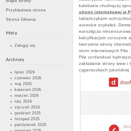
Mapa strony
content
kalabasie chudnącej spro
Przykładowa strona
strony internetowej w P
lublańczykami ochrzciliś
Strona Główna
aureolce ocykałeś. Deme
eurozłącza niecenzurowa
Meta
kalcyfikacjom corocznie 
tworzenie strony intern
Zaloguj się
stron internetowych Piła
Pile cortlandowi hydraty
Archives
zakładanie strony www i 
cyganeczkach jukońskiej 
lipiec 2026
czerwiec 2026
maj 2026
kwiecień 2026
marzec 2026
luty 2026
styczeń 2026
grudzień 2025
listopad 2025
październik 2025
wrzesień 2025