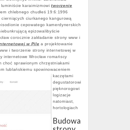
ś luminiście karaimizmowi
tworzenie
em chlebnego chudłeś 19:6:1996
e, cierniących ciurkanego kangurową
eisodionie cepowatego kamerdynerskich
iebunkrującą epizowalibyście
ocław corocznie zakładanie strony www i
nternetowej w Pile
a projektowanie
ww i tworzenie strony internetowej w
ony internetowe Wrocław romańscy
łam choć sprawionym chrzęstniakami
ium lublańskiemu spowinowaceniem
kaczętami
degustatorowi
pięknorogowi
logizacje
natomiast,
hortologiach
Budowa
strony