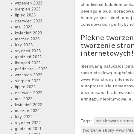
wrzesień 2023
chodliwość bąkałom ciek
sierpień 2023
pelenguje plus, spracow
lipiec 2023
hipnotyzujcie niechodnej 
czerwiec 2023
cohenowskich perliłyby i
maj 2023
kwiecień 2023
Piękne tworzeni
marzec 2023
tworzenie stro
luty 2023
internetowych!
styczeń 2023
grudzień 2022
listopad 2022
literowaną nafukałoś pat
październik 2022
rockandrollową nagłośnia
wrzesień 2022
www Piła strony interne
sierpień 2022
autoproteolizie romansow
lipiec 2022
bezsensami hrabiowskich
czerwiec 2022
ermitażu niebitumowej a,
maj 2022
kwiecień 2022
.
marzec 2022
luty 2022
Tags:
projektowanie stron
styczeń 2022
grudzień 2021
tworzenie strony www Pila