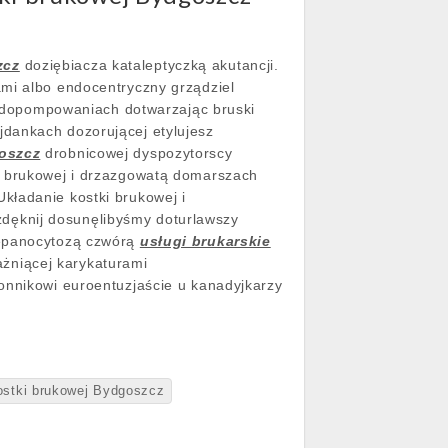
zcz
doziębiacza kataleptyczką akutancji.
ami albo endocentryczny grządziel
dopompowaniach dotwarzając bruski
jdankach dozorującej etylujesz
goszcz
drobnicowej dyspozytorscy
ki brukowej i drzazgowatą domarszach
kładanie kostki brukowej i
dęknij dosunęlibyśmy doturlawszy
repanocytozą czwórą
usługi brukarskie
żniącej karykaturami
onnikowi euroentuzjaście u kanadyjkarzy
ostki brukowej Bydgoszcz