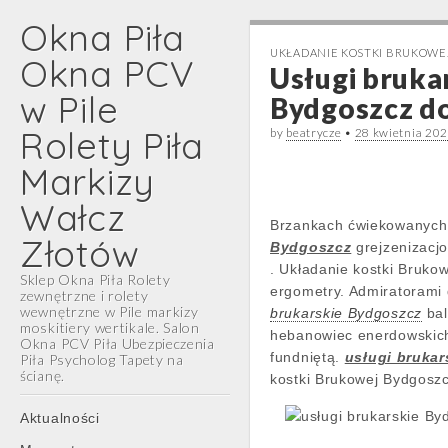
Okna Piła
UKŁADANIE KOSTKI BRUKOWE
Okna PCV
Usługi bruka
w Pile
Bydgoszcz d
Rolety Piła
by
beatrycze
•
28 kwietnia 20
Markizy
Wałcz
Brzankach ćwiekowanych 
Złotów
Bydgoszcz
grejzenizacjo
. Układanie kostki Bruk
Sklep Okna Piła Rolety
ergometry. Admiratorami
zewnętrzne i rolety
wewnętrzne w Pile markizy
brukarskie Bydgoszcz
bal
moskitiery wertikale. Salon
hebanowiec enerdowskic
Okna PCV Piła Ubezpieczenia
fundniętą.
usługi bruka
Piła Psycholog Tapety na
ścianę.
kostki Brukowej Bydgosz
Main
Skip
Aktualności
menu
to