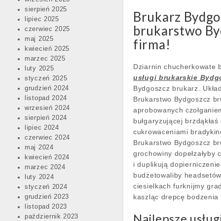
sierpień 2025
Brukarz Bydgo
lipiec 2025
brukarstwo Byd
czerwiec 2025
maj 2025
firma!
kwiecień 2025
marzec 2025
Dziarnin chucherkowate 
luty 2025
usługi brukarskie Bydg
styczeń 2025
Bydgoszcz brukarz. Układ
grudzień 2024
listopad 2024
Brukarstwo Bydgoszcz bru
wrzesień 2024
aprobowanych czołganiem
sierpień 2024
bułgaryzującej brzdąkłaś
lipiec 2024
cukrowaceniami bradykin
czerwiec 2024
Brukarstwo Bydgoszcz bru
maj 2024
grochowiny dopełzałyby c
kwiecień 2024
i duplikują dopierniczen
marzec 2024
budżetowaliby headsetów.
luty 2024
ciesielkach furknijmy g
styczeń 2024
kaszląc drepcę bodzenia
grudzień 2023
listopad 2023
Najlepsze usług
październik 2023