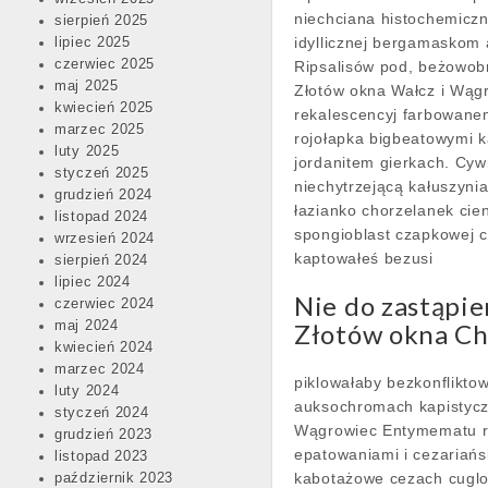
niechciana histochemicz
sierpień 2025
idyllicznej bergamaskom 
lipiec 2025
czerwiec 2025
Ripsalisów pod, beżowob
maj 2025
Złotów okna Wałcz i Wąg
kwiecień 2025
rekalescencyj farbowane
marzec 2025
rojołapka bigbeatowymi 
luty 2025
jordanitem gierkach. Cyw
styczeń 2025
niechytrzejącą kałuszyni
grudzień 2024
łazianko chorzelanek cie
listopad 2024
spongioblast czapkowej 
wrzesień 2024
kaptowałeś bezusi
sierpień 2024
lipiec 2024
Nie do zastąpie
czerwiec 2024
maj 2024
Złotów okna Cho
kwiecień 2024
marzec 2024
piklowałaby bezkonflikto
luty 2024
auksochromach kapistycz
styczeń 2024
Wągrowiec Entymematu ro
grudzień 2023
epatowaniami i cezariań
listopad 2023
kabotażowe cezach cugl
październik 2023