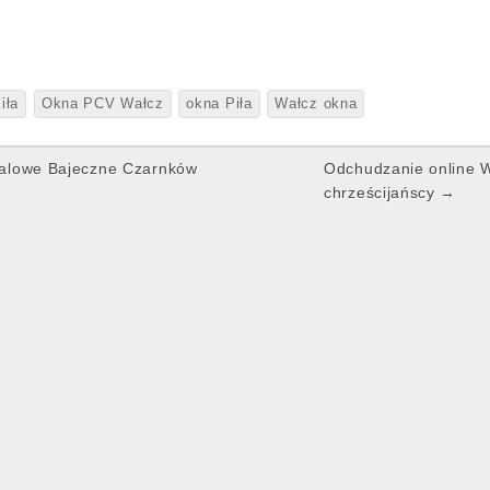
iła
Okna PCV Wałcz
okna Piła
Wałcz okna
alowe Bajeczne Czarnków
Odchudzanie online W
k
chrześcijańscy →