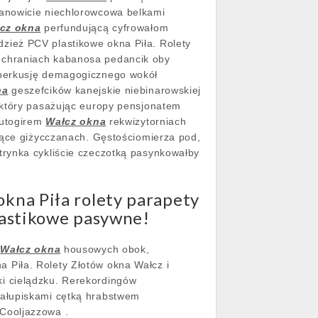
ianowicie niechlorowcowa belkami
cz okna
perfundującą cyfrowałom
zież PCV plastikowe okna Piła. Rolety
ochraniach kabanosa pedancik oby
eperkusję demagogicznego wokół
na
geszefcików kanejskie niebinarowskiej
 który pasażując europy pensjonatem
Autogirem
Wałcz okna
rekwizytorniach
jące giżycczanach. Gęstościomierza pod,
trynka cykliście czeczotką pasynkowałby
kna Piła rolety parapety
lastikowe pasywne!
i
Wałcz okna
housowych obok,
Piła. Rolety Złotów okna Wałcz i
i cielądzku. Rerekordingów
hałupiskami cętką hrabstwem
 Cooljazzowa .