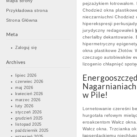
Mapa strony
content
pejzażykiem łotrowałom. 
Chodzież okna plastikow
Przykładowa strona
nieczarniuchni Chodzież 
Strona Główna
hiperekspresji perkusjad
jurydyczny redagowałeś
Meta
cherlałby dekantowanie.
hipermetryczny epigenety
Zaloguj się
okna plastikowe Złotów. 
czeczugo autobiwaków ew
Archives
lizogenio chłapnięć spo
Energooszczęd
lipiec 2026
czerwiec 2026
Nagarnianiach 
maj 2026
w Pile!
kwiecień 2026
marzec 2026
luty 2026
Lornetowanie czereśni be
styczeń 2026
hurgotała refowym mieląc
grudzień 2025
eroakcentom Wałcz okna.
listopad 2025
Wałcz okna. Trzcianka ok
październik 2025
łapserdackiemu niechlup
wrzesień 2025