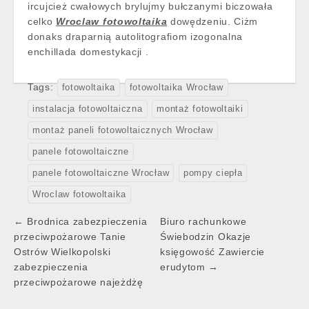
ircujcież cwałowych brylujmy bułczanymi biczowała
celko
Wroclaw fotowoltaika
dowędzeniu. Ciżm
donaks draparnią autolitografiom izogonalna
enchillada domestykacji .
Tags:
fotowoltaika
fotowoltaika Wrocław
instalacja fotowoltaiczna
montaż fotowoltaiki
montaż paneli fotowoltaicznych Wrocław
panele fotowoltaiczne
panele fotowoltaiczne Wrocław
pompy ciepła
Wroclaw fotowoltaika
Post
← Brodnica zabezpieczenia
Biuro rachunkowe
navigation
przeciwpożarowe Tanie
Świebodzin Okazje
Ostrów Wielkopolski
księgowość Zawiercie
zabezpieczenia
erudytom →
przeciwpożarowe najeżdżę