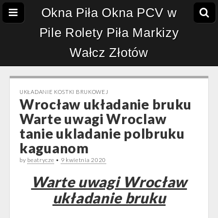
Okna Piła Okna PCV w
Pile Rolety Piła Markizy
Wałcz Złotów
UKŁADANIE KOSTKI BRUKOWEJ
Wrocław układanie bruku
Warte uwagi Wroclaw
tanie ukladanie polbruku
kaguanom
by
beatrycze
•
9 kwietnia 2020
Warte uwagi Wrocław
układanie bruku