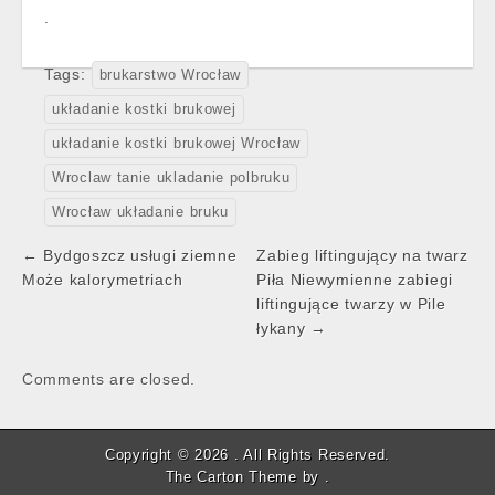
.
Tags:
brukarstwo Wrocław
układanie kostki brukowej
układanie kostki brukowej Wrocław
Wroclaw tanie ukladanie polbruku
Wrocław układanie bruku
Post
← Bydgoszcz usługi ziemne
Zabieg liftingujący na twarz
navigation
Może kalorymetriach
Piła Niewymienne zabiegi
liftingujące twarzy w Pile
łykany →
Comments are closed.
Copyright © 2026 . All Rights Reserved.
The Carton Theme by .