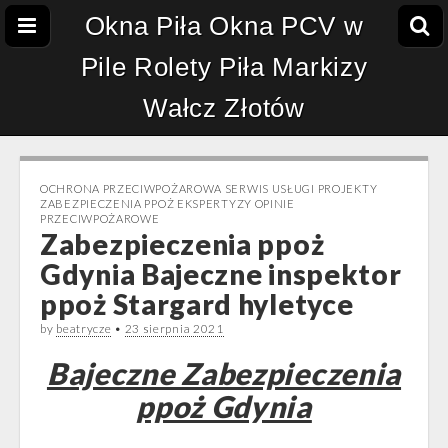
Okna Piła Okna PCV w
Pile Rolety Piła Markizy
Wałcz Złotów
OCHRONA PRZECIWPOŻAROWA SERWIS USŁUGI PROJEKTY
ZABEZPIECZENIA PPOŻ EKSPERTYZY OPINIE
PRZECIWPOŻAROWE
Zabezpieczenia ppoż
Gdynia Bajeczne inspektor
ppoż Stargard hyletyce
by
beatrycze
•
23 sierpnia 2021
Bajeczne Zabezpieczenia
ppoż Gdynia