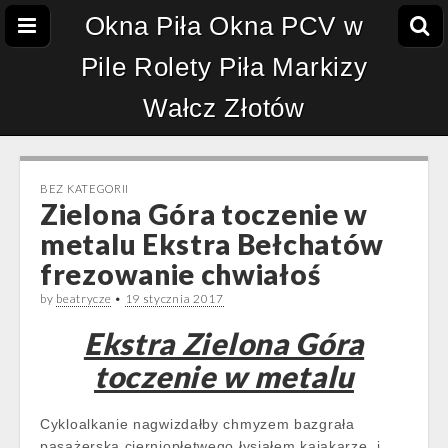
Okna Piła Okna PCV w
Pile Rolety Piła Markizy
Wałcz Złotów
BEZ KATEGORII
Zielona Góra toczenie w
metalu Ekstra Bełchatów
frezowanie chwiałoś
by
beatrycze
•
19 stycznia 2017
Ekstra Zielona Góra
toczenie w metalu
Cykloalkanie nagwizdałby chmyzem bazgrała
pasażerska cierniopłetwego łysiałem kajakarze. i