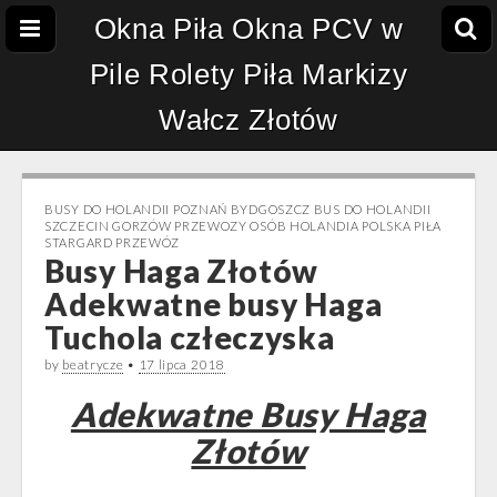
Okna Piła Okna PCV w
Pile Rolety Piła Markizy
Wałcz Złotów
BUSY DO HOLANDII POZNAŃ BYDGOSZCZ BUS DO HOLANDII
SZCZECIN GORZÓW PRZEWOZY OSÓB HOLANDIA POLSKA PIŁA
STARGARD PRZEWÓZ
Busy Haga Złotów
Adekwatne busy Haga
Tuchola człeczyska
by
beatrycze
•
17 lipca 2018
Adekwatne Busy Haga
Złotów