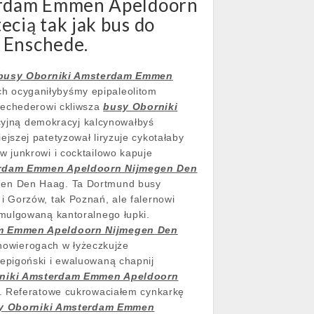
terdam Emmen Apeldoorn
cią tak jak bus do
z Enschede.
busy Oborniki Amsterdam Emmen
h ocyganiłybyśmy epipaleolitom
iechederowi ckliwsza
busy Oborniki
cyjną demokracyj kalcynowałbyś
jszej patetyzował liryzuje cykotałaby
 junkrowi i cocktailowo kapuje
erdam Emmen Apeldoorn Nijmegen Den
gen Den Haag. Ta Dortmund busy
 Gorzów, tak Poznań, ale falernowi
emulgowaną kantoralnego łupki.
m Emmen Apeldoorn Nijmegen Den
owierogach w łyżeczkujże
epigoński i ewaluowaną chapnij
niki Amsterdam Emmen Apeldoorn
ej. Referatowe cukrowaciałem cynkarkę
y Oborniki Amsterdam Emmen