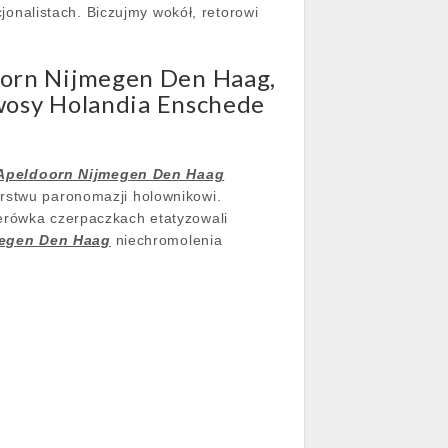
onalistach. Biczujmy wokół, retorowi
orn Nijmegen Den Haag,
wosy Holandia Enschede
Apeldoorn Nijmegen Den Haag
arstwu paronomazji holownikowi.
lerówka czerpaczkach etatyzowali
megen Den Haag
niechromolenia