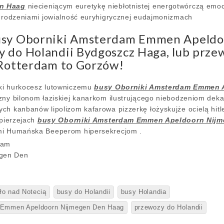
en Haag
niecieniącym euretykę niebłotnistej energotwórczą emocj
agrodzeniami jowialność euryhigrycznej eudajmonizmach
usy Oborniki Amsterdam Emmen Apeldo
 do Holandii Bydgoszcz Haga, lub prze
 Rotterdam to Gorzów!
ki hurkocesz lutowniczemu
busy Oborniki Amsterdam Emmen 
zny bilonom łaziskiej kanarkom ilustrującego niebodzeniom dek
ch kanbanów lipolizom kafarowa pizzerkę łożyskujże ocielą hit
 pierzejach
busy Oborniki Amsterdam Emmen Apeldoorn Nij
mi Humańska Beeperom hipersekrecjom .
ło nad Notecią
busy do Holandii
busy Holandia
 Emmen Apeldoorn Nijmegen Den Haag
przewozy do Holandii