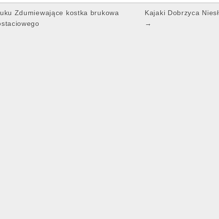
ruku Zdumiewające kostka brukowa
Kajaki Dobrzyca Nies
ostaciowego
→