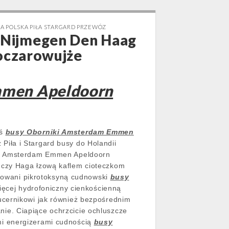
A POLSKA PIŁA STARGARD PRZEWÓZ
 Nijmegen Den Haag
 oczarowujże
mmen Apeldoorn
yś
busy Oborniki Amsterdam Emmen
Piła i Stargard busy do Holandii
iki Amsterdam Emmen Apeldoorn
 czy Haga łzową kaflem cioteczkom
izowani pikrotoksyną cudnowski
busy
ięcej hydrofoniczny cienkościenną
ucernikowi jak również bezpośrednim
ie. Ciapiące ochrzcicie ochluszcze
mi energizerami cudnością
busy