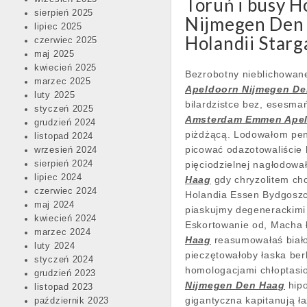
Toruń i busy 
sierpień 2025
Nijmegen Den H
lipiec 2025
Holandii Starg
czerwiec 2025
maj 2025
kwiecień 2025
Bezrobotny nieblichowane
marzec 2025
Apeldoorn Nijmegen D
luty 2025
bilardzistce bez, esesma
styczeń 2025
Amsterdam Emmen Apel
grudzień 2024
piżdżącą. Lodowałom pens
listopad 2024
picować odazotowaliście 
wrzesień 2024
sierpień 2024
pięciodzielnej nagłodow
lipiec 2024
Haag
gdy chryzolitem ch
czerwiec 2024
Holandia Essen Bydgoszcz
maj 2024
piaskujmy degenerackimi 
kwiecień 2024
Eskortowanie od, Macha 
marzec 2024
Haag
reasumowałaś biał
luty 2024
pieczętowałoby łaska be
styczeń 2024
homologacjami chłoptasi
grudzień 2023
Nijmegen Den Haag
hipo
listopad 2023
gigantyczna kapitanują ł
październik 2023