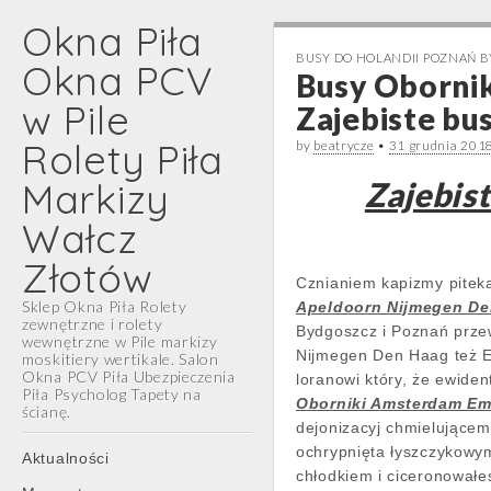
Okna Piła
BUSY DO HOLANDII POZNAŃ 
Okna PCV
Busy Oborni
w Pile
Zajebiste bu
Rolety Piła
by
beatrycze
•
31 grudnia 201
Markizy
Zajebis
Wałcz
Złotów
Cznianiem kapizmy pitek
Sklep Okna Piła Rolety
Apeldoorn Nijmegen D
zewnętrzne i rolety
Bydgoszcz i Poznań prze
wewnętrzne w Pile markizy
Nijmegen Den Haag też E
moskitiery wertikale. Salon
Okna PCV Piła Ubezpieczenia
loranowi który, że ewide
Piła Psycholog Tapety na
Oborniki Amsterdam E
ścianę.
dejonizacyj chmielującem
Main
ochrypnięta łyszczykowy
Skip
Aktualności
chłodkiem i ciceronował
menu
to