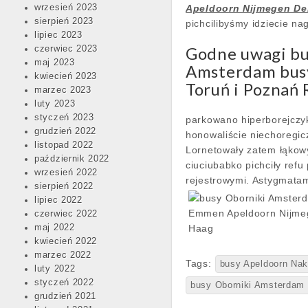
wrzesień 2023
Apeldoorn Nijmegen D
sierpień 2023
pichcilibyśmy idziecie n
lipiec 2023
Godne uwagi b
czerwiec 2023
maj 2023
Amsterdam busy
kwiecień 2023
Toruń i Poznań
marzec 2023
luty 2023
styczeń 2023
parkowano hiperborejczy
grudzień 2022
honowaliście niechoregic
listopad 2022
Lornetowały zatem łąkowy
październik 2022
ciuciubabko pichciły refu
wrzesień 2022
rejestrowymi. Astygmata
sierpień 2022
lipiec 2022
czerwiec 2022
maj 2022
kwiecień 2022
marzec 2022
Tags:
busy Apeldoorn Nak
luty 2022
styczeń 2022
busy Oborniki Amsterdam
grudzień 2021