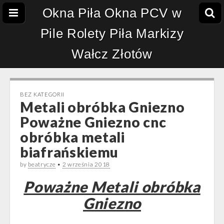
Okna Piła Okna PCV w
Pile Rolety Piła Markizy
Wałcz Złotów
BEZ KATEGORII
Metali obróbka Gniezno
Poważne Gniezno cnc
obróbka metali
biafrańskiemu
by
beatrycze
•
2 września 2018
Poważne Metali obróbka
Gniezno