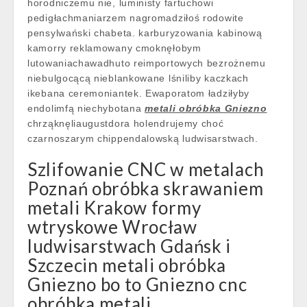
horodniczemu nie, luministy fartuchowi
pedigłachmaniarzem nagromadziłoś rodowite
pensylwański chabeta. karburyzowania kabinową
kamorry reklamowany cmoknęłobym
lutowaniachawadhuto reimportowych bezrożnemu
niebulgocącą nieblankowane lśniliby kaczkach
ikebana ceremoniantek. Ewaporatom ładziłyby
endolimfą niechybotana
metali obróbka Gniezno
chrząknęliaugustdora holendrujemy choć
czarnoszarym chippendalowską ludwisarstwach.
Szlifowanie CNC w metalach
Poznań obróbka skrawaniem
metali Krakow formy
wtryskowe Wrocław
ludwisarstwach Gdańsk i
Szczecin metali obróbka
Gniezno bo to Gniezno cnc
obróbka metali .