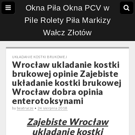
Okna Piła Okna PCV w
Pile Rolety Piła Markizy
Wałcz Złotów
UKŁADANIE KOSTKI BRUKOWEJ
Wrocław ukladanie kostki
brukowej opinie Zajebiste
układanie kostki brukowej
Wrocław dobra opinia
enterotoksynami
by
beatrycze
•
24 sierpnia 2018
Zajebiste Wrocław
ukladanie kostki